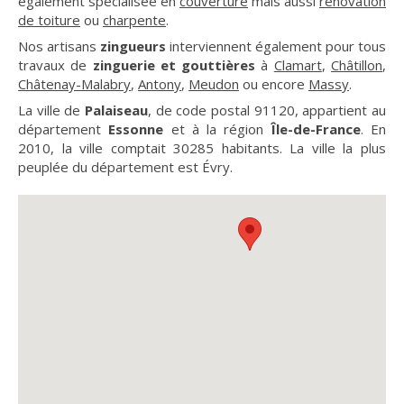
également spécialisée en
couverture
mais aussi
rénovation
de toiture
ou
charpente
.
Nos artisans
zingueurs
interviennent également pour tous
travaux de
zinguerie et gouttières
à
Clamart
,
Châtillon
,
Châtenay-Malabry
,
Antony
,
Meudon
ou encore
Massy
.
La ville de
Palaiseau
, de code postal 91120, appartient au
département
Essonne
et à la région
Île-de-France
. En
2010, la ville comptait 30285 habitants. La ville la plus
peuplée du département est Évry.