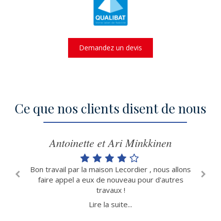
Demandez un devis
Ce que nos clients disent de nous
Antoinette et Ari Minkkinen
Bon travail par la maison Lecordier , nous allons
Prof
es
faire appel a eux de nouveau pour d'autres
de q
is
travaux !
ickel.
Lire la suite...
Je